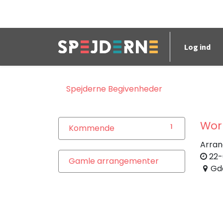
Log ind
Spejderne
Begivenheder
Wor
Kommende
1
Arran
22-
Gamle arrangementer
Gd